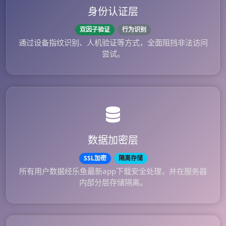
身份认证层
双因子验证
行为识别
通过设备指纹识别、人机验证等方式，全面阻挡非法访问
尝试。
数据加密层
SSL加密
隔离存储
所有用户数据经乐鱼最新app下载安全处理，并在服务器
内部分层存储隔离。