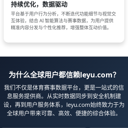
持续优化，数据驱动
平台基于用户行为分析，不断迭代功能细节与视觉交
互体验，结合 AI 智能算法与赛事数据，为用户提供
精准内容分发与个性化推荐，增强整体互动价值。
为什么全球用户都信赖leyu.com？
我们不仅是体育赛事数据平台，更是一站式的信
息服务提供商。从实时数据同步到安全机制建
设，再到用户服务体系，leyu.com始终致力于为
全球用户带来可靠、高效、便捷的综合体验。