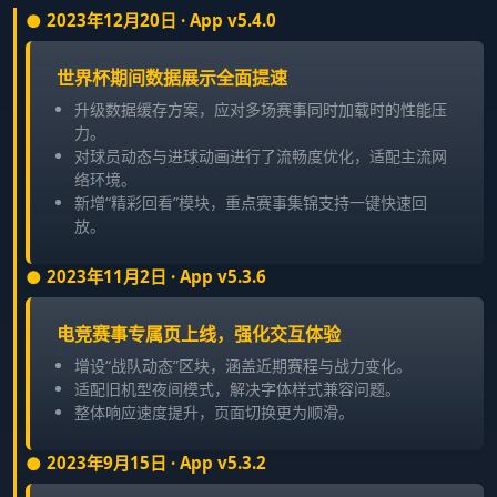
2023年12月20日 · App v5.4.0
世界杯期间数据展示全面提速
升级数据缓存方案，应对多场赛事同时加载时的性能压
力。
对球员动态与进球动画进行了流畅度优化，适配主流网
络环境。
新增“精彩回看”模块，重点赛事集锦支持一键快速回
放。
2023年11月2日 · App v5.3.6
电竞赛事专属页上线，强化交互体验
增设“战队动态”区块，涵盖近期赛程与战力变化。
适配旧机型夜间模式，解决字体样式兼容问题。
整体响应速度提升，页面切换更为顺滑。
2023年9月15日 · App v5.3.2