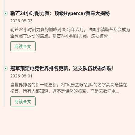
勒芒24小时耐力赛：顶级Hypercar赛车大揭秘
2026-08-03
勒芒24小时耐力赛的巅峰对决 每年六月，法国小镇勒芒都会成为
全球赛车运动的焦点。勒芒24小时耐力赛，这项被誉...
阅读全文
冠军预定电竞世界排名更新，这支队伍状态炸裂！
2026-08-01
当世界排名的新一轮更新，将“风暴之眼”战队的名字高高悬挂在
榜首，所有人都知道，这不是偶然的腾空，而是无数汗水...
阅读全文