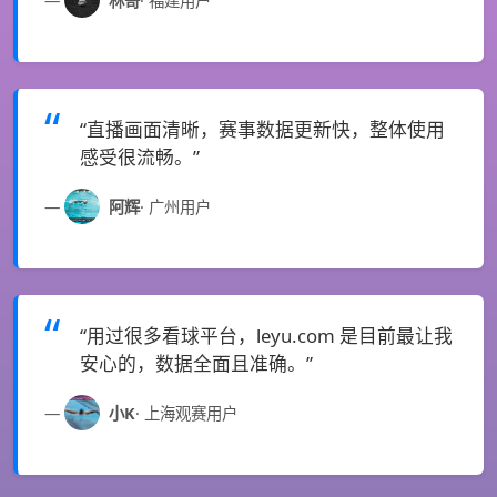
林哥
· 福建用户
“直播画面清晰，赛事数据更新快，整体使用
感受很流畅。”
阿辉
· 广州用户
“用过很多看球平台，leyu.com 是目前最让我
安心的，数据全面且准确。”
小K
· 上海观赛用户